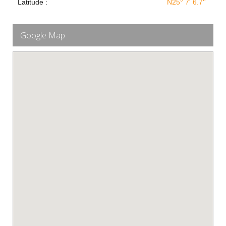
Latitude :
N25° 7' 6.7''
Google Map