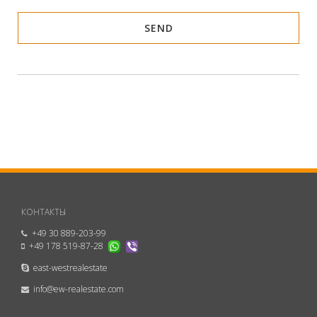
КОНТАКТЫ
+49 30 889-203-99
+49 178 519-87-28
east-westrealestate
info@ew-realestate.com