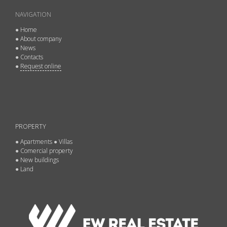
NAVIGATION
●
Home
●
About company
●
News
●
Contacts
●
Request online
PROPERTY
●
Apartments
●
Villas
●
Comercial property
●
New buildings
●
Land