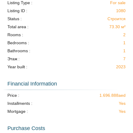
Listing Type :
For sale
Listing ID :
1080
Status :
Строится
Total area :
73.30 м²
Rooms :
2
Bedrooms :
1
Bathrooms :
1
Этаж :
7
Year built :
2023
Financial Information
Price :
1.696.888aed
Installments :
Yes
Mortgage :
Yes
Purchase Costs