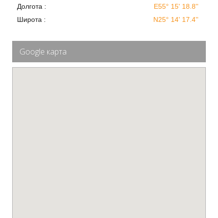
Долгота :
E55° 15' 18.8''
Широта :
N25° 14' 17.4''
Google карта