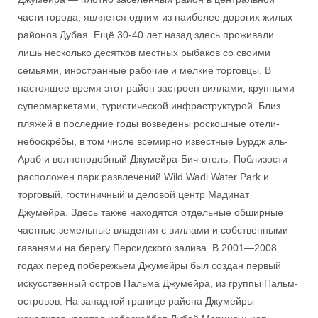
части города, является одним из наиболее дорогих жилых
районов Дубая. Ещё 30-40 лет назад здесь проживали
лишь несколько десятков местных рыбаков со своими
семьями, иностранные рабочие и мелкие торговцы. В
настоящее время этот район застроен виллами, крупными
супермаркетами, туристической инфраструктурой. Близ
пляжей в последние годы возведены роскошные отели-
небоскрёбы, в том числе всемирно известные Бурдж аль-
Араб и волноподобный Джумейра-Бич-отель. Поблизости
расположен парк развлечений Wild Wadi Water Park и
торговый, гостиничный и деловой центр Мадинат
Джумейра. Здесь также находятся отдельные обширные
частные земельные владения с виллами и собственными
гаванями на берегу Персидского залива. В 2001—2008
годах перед побережьем Джумейры был создан первый
искусственный остров Пальма Джумейра, из группы Пальм-
островов. На западной границе района Джумейры