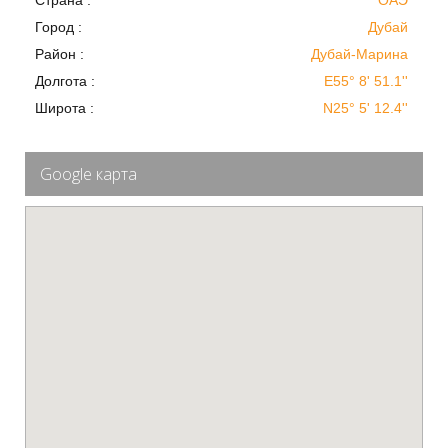
Страна :
ОАЭ
Город :
Дубай
Район :
Дубай-Марина
Долгота :
E55° 8' 51.1''
Широта :
N25° 5' 12.4''
Google карта