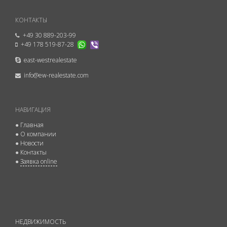
КОНТАКТЫ
+49 30 889-203-99
+49 178 519-87-28
east-westrealestate
info@ew-realestate.com
НАВИГАЦИЯ
●
Главная
●
О компании
●
Новости
●
Контакты
●
Заявка online
НЕДВИЖИМОСТЬ