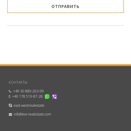
КОНТАКТЫ
+49 30 889-203-99
+49 178 519-87-28
east-westrealestate
info@ew-realestate.com